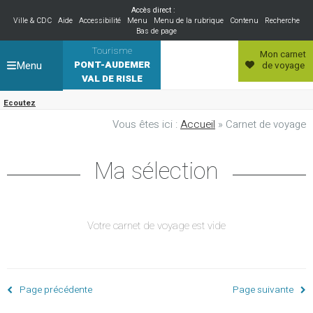
Accès direct :
Ville & CDC
Aide
Accessibilité
Menu
Menu de la rubrique
Contenu
Recherche
Bas de page
Tourisme
Mon carnet
Menu
PONT-AUDEMER
de voyage
VAL DE RISLE
Ecoutez
Vous êtes ici :
Accueil
» Carnet de voyage
Ma sélection
Votre carnet de voyage est vide
Page précédente
Page suivante