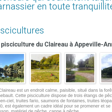
rnassier en toute tranquillit
iscicultures
 pisciculture du Claireau à Appeville-A
Claireau est un endroit calme, paisible, situé dans la for
ebault. Cette pisciculture dispose de trois étangs de pê
-en-ciel, truites fario, saumons de fontaines, truites léo
0, est également un cadre idéal pour se promener et se
sson, matériel de pêche, canne à pêche