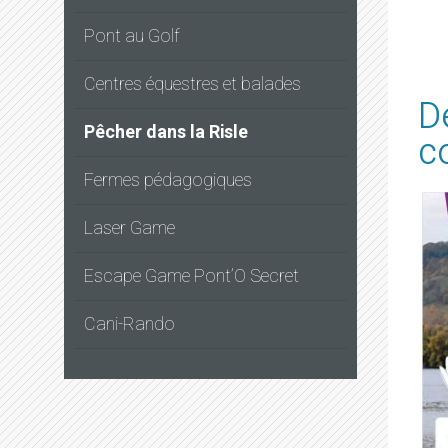
Pont au Golf
Centres équestres et balades
D
Pêcher dans la Risle
c
Fermes pédagogiques
Laser Game
Escape Game Pont’O Secret
Cani-Rando