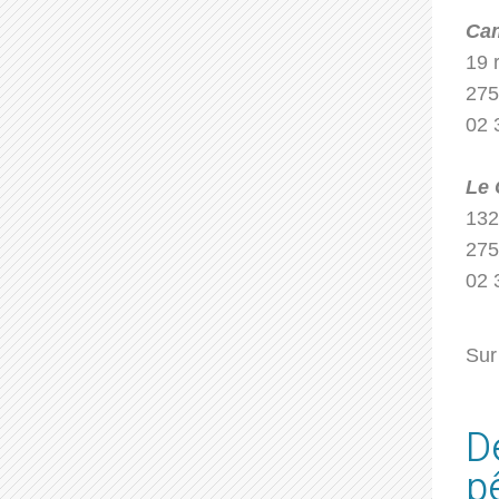
Cam
19 
275
02 
Le 
132
275
02 
Sur
D
p