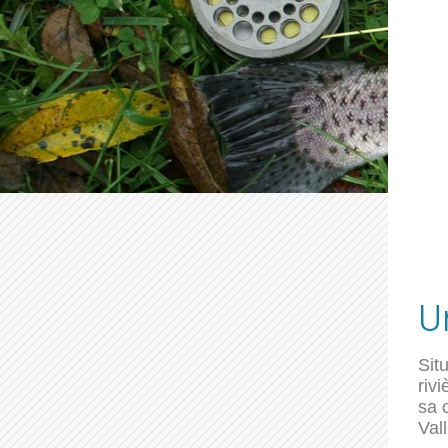
U
Sit
riv
sa 
Val