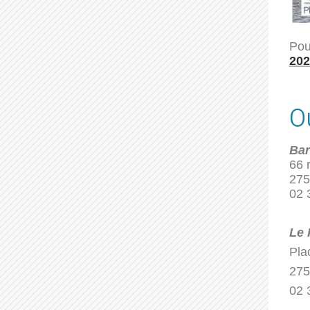
Pou
202
O
Bar
66 
275
02 
Le 
Pla
275
02 