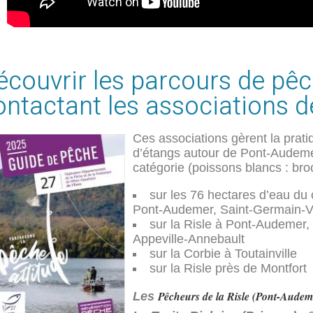
écouvrir les parcours de pêch
ontactant les associations d
Ces associations gèrent la prati
d’étangs autour de Pont-Audemer
catégorie (poissons blancs : bro
sur les 76 hectares d’eau d
Pont-Audemer, Saint-Germain-Vil
sur la Risle à Pont-Audemer, 
Appeville-Annebault
sur la Corbie à Toutainville
sur la Risle près de Montfort
Pêcheurs de la Risle (Pont-Audem
Les