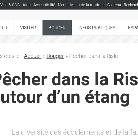
Ville & CDC
Aide
Accessibilité
Menu
Menu de la rubrique
Contenu
Recherc
RIR
VISITER
BOUGER
INFOS PRATIQUES
ESP
 êtes ici :
Accueil
»
Bouger
»
Pêcher dans la Risle
êcher dans la Ris
utour d’un étang
La diversité des écoulements et de la fau