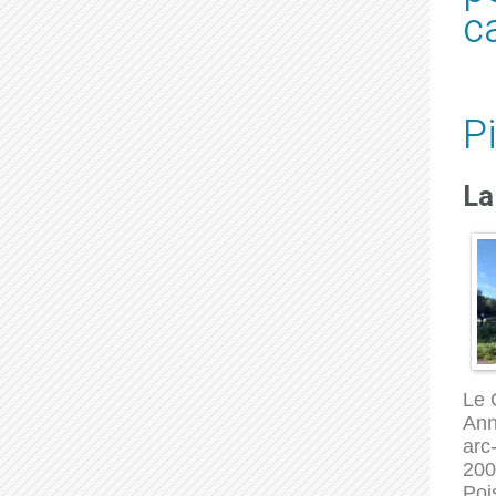
ca
P
La
Le 
Ann
arc
200
Poi