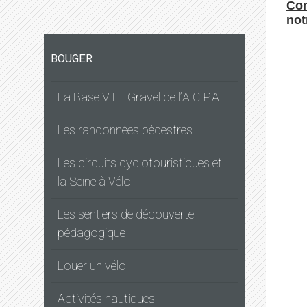
Con
not
BOUGER
La Base VTT Gravel de l’A.C.P.A
Les randonnées pédestres
Les circuits cyclotouristiques et
la Seine à Vélo
Les sentiers de découverte
pédagogique
Louer un vélo
Activités nautiques