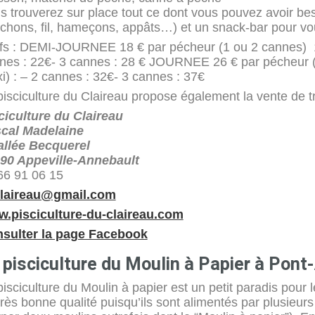
s trouverez sur place tout ce dont vous pouvez avoir bes
chons, fil, hameçons, appâts…) et un snack-bar pour vous
ifs : DEMI-JOURNEE 18 € par pécheur (1 ou 2 cannes) 1 
nes : 22€- 3 cannes : 28 € JOURNEE 26 € par pécheur (
i) : – 2 cannes : 32€- 3 cannes : 37€
pisciculture du Claireau propose également la vente de tr
ciculture du Claireau
cal Madelaine
allée Becquerel
90 Appeville-Annebault
66 91 06 15
claireau@gmail.com
.pisciculture-du-claireau.com
sulter la page Facebook
 pisciculture du Moulin à Papier à Pont
pisciculture du Moulin à papier est un petit paradis pou
très bonne qualité puisqu’ils sont alimentés par plusieu