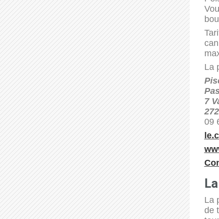
Vou
bou
Tar
can
max
La 
Pis
Pas
7 V
272
09 
le.
www
Con
La
La 
de 