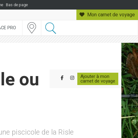
he
Bas de page
Mon carnet
de voyage
ACE PRO
le ou
Ajouter à mon
Partager sur Facebook
Partager sur Instagram
carnet de voyage
ne piscicole de la Risle