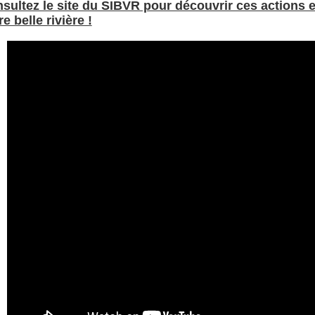
sultez le site du SIBVR pour découvrir ces actions e
re belle rivière !