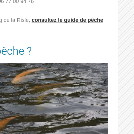
06 77 00 94 76
 de la Risle,
consultez le guide de pêche
pêche ?