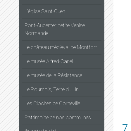
L’église Saint-Ouen
Pont-Audemer petite Venise
Normande
Le château médiéval de Montfort
Le musée Alfred-Canel
Le musée de la Résistance
Le Roumois, Terre du Lin
Les Cloches de Corneville
Patrimoine de nos communes
7