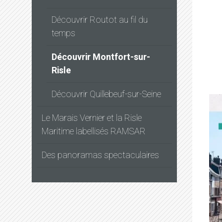
Découvrir Routot au fil du
temps
Découvrir Montfort-sur-
Risle
Découvrir Quillebeuf-sur-Seine
Le Marais Vernier et la Risle
Maritime labellisés RAMSAR
Des panoramas spectaculaires