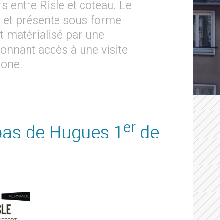
s entre Risle et coteau. Le
me et présente sous forme
st matérialisé par une
donnant accès à une visite
hone.
er
 pas de Hugues 1
de