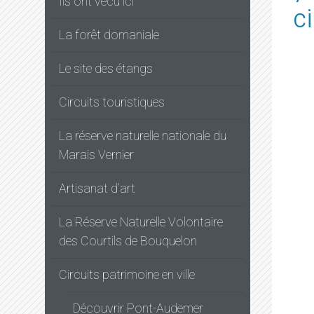
Ils ont vécu ici
c
La forêt domaniale
Le site des étangs
Circuits touristiques
La réserve naturelle nationale du
Marais Vernier
Artisanat d’art
La Réserve Naturelle Volontaire
des Courtils de Bouquelon
Circuits patrimoine en ville
Découvrir Pont-Audemer