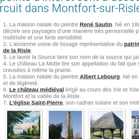
ircuit dans Montfort-sur-Risl
La maison natale du peintre
René Sautin
. Né en 18
décrire ses paysages d’une manière très personnelle p
maîtrisée et une forte sensibilité.
L’ancienne usine de tissage représentative du
patri
de la Risle
.
Le lavoir la Source tient son nom de la source qui jai
Le château La Motte tire son appellation du fait que 
creusées à même la prairie.
La maison natale du peintre
Albert Lebourg
. Né en
et de légèreté.
Le château médiéval
érigé au cours des XIe et XIIe
Montfort et la vallée de la Risle.
L’église Saint-Pierre
, son cadran solaire et son mob