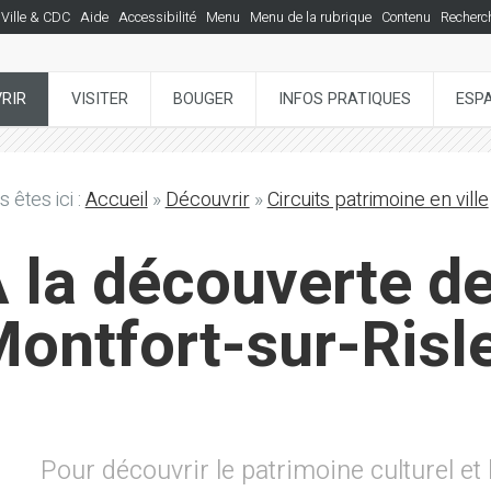
Ville & CDC
Aide
Accessibilité
Menu
Menu de la rubrique
Contenu
Recherc
RIR
VISITER
BOUGER
INFOS PRATIQUES
ESP
 êtes ici :
Accueil
»
Découvrir
»
Circuits patrimoine en ville
 la découverte d
ontfort-sur-Risl
Pour découvrir le patrimoine culturel et