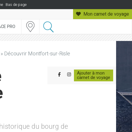
he
Bas de page
Mon carnet
de voyage
ACE PRO
»
Découvrir Montfort-sur-Risle
e
Ajouter à mon
Partager sur Facebook
Partager sur Instagram
carnet de voyage
e
 historique du bourg de