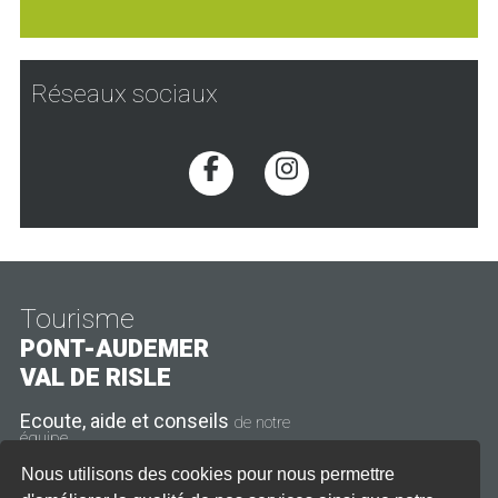
Réseaux sociaux
Voir la page Facebook
Voir la page Inst
Tourisme
PONT-AUDEMER
VAL DE RISLE
Ecoute, aide et conseils
de notre
équipe
Nous utilisons des cookies pour nous permettre
11 rue Thiers