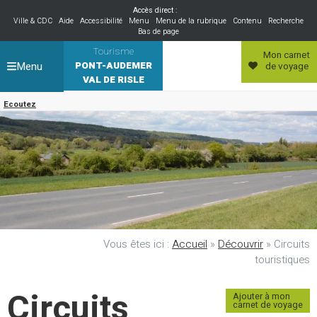
Accès direct :
Ville & CDC
Aide
Accessibilité
Menu
Menu de la rubrique
Contenu
Recherche
Bas de page
Tourisme
Mon carnet
Menu
PONT-AUDEMER
de voyage
VAL DE RISLE
Ecoutez
Vous êtes ici :
Accueil
»
Découvrir
»
Circuits
touristiques
Circuits
Ajouter à mon
carnet de voyage