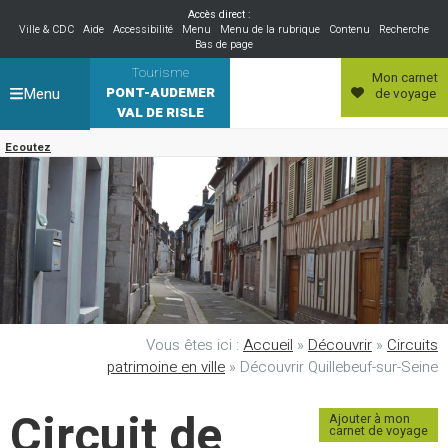
Accès direct :
Ville & CDC
Aide
Accessibilité
Menu
Menu de la rubrique
Contenu
Recherche
Bas de page
Tourisme
Mon carnet
Menu
PONT-AUDEMER
de voyage
VAL DE RISLE
Ecoutez
Vous êtes ici :
Accueil
»
Découvrir
»
Circuits
patrimoine en ville
»
Découvrir Quillebeuf-sur-Seine
Circuit de
Ajouter à mon
carnet de voyage