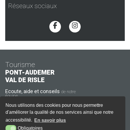
Réseaux sociaux
Voir la page Facebook
Voir la page Inst
Tourisme
PONT-AUDEMER
VAL DE RISLE
Ecoute, aide et conseils
de notre
équipe
Nous utilisons des cookies pour nous permettre
11 rue Thiers
27500 Pont-Audemer
d'améliorer la qualité de nos services ainsi que notre
accessibilité.
En savoir plus
Tél. : 02 32 41 08 21
Obligatoires
CONTACT
HORAIRES