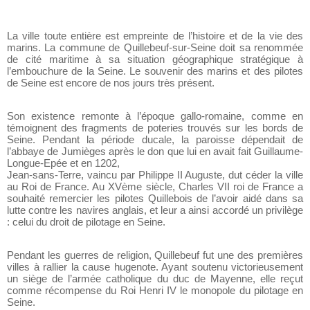
La ville toute entière est empreinte de l’histoire et de la vie des
marins. La commune de Quillebeuf-sur-Seine doit sa renommée
de cité maritime à sa situation géographique stratégique à
l’embouchure de la Seine. Le souvenir des marins et des pilotes
de Seine est encore de nos jours très présent.
Son existence remonte à l’époque gallo-romaine, comme en
témoignent des fragments de poteries trouvés sur les bords de
Seine. Pendant la période ducale, la paroisse dépendait de
l’abbaye de Jumièges après le don que lui en avait fait Guillaume-
Longue-Epée et en 1202,
Jean-sans-Terre, vaincu par Philippe II Auguste, dut céder la ville
au Roi de France. Au XVème siècle, Charles VII roi de France a
souhaité remercier les pilotes Quillebois de l’avoir aidé dans sa
lutte contre les navires anglais, et leur a ainsi accordé un privilège
: celui du droit de pilotage en Seine.
Pendant les guerres de religion, Quillebeuf fut une des premières
villes à rallier la cause hugenote. Ayant soutenu victorieusement
un siège de l’armée catholique du duc de Mayenne, elle reçut
comme récompense du Roi Henri IV le monopole du pilotage en
Seine.