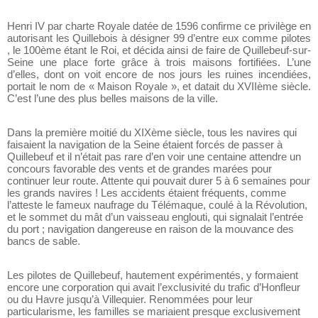
Henri IV par charte Royale datée de 1596 confirme ce privilège en
autorisant les Quillebois à désigner 99 d’entre eux comme pilotes
, le 100ème étant le Roi, et décida ainsi de faire de Quillebeuf-sur-
Seine une place forte grâce à trois maisons fortifiées. L’une
d’elles, dont on voit encore de nos jours les ruines incendiées,
portait le nom de « Maison Royale », et datait du XVIIème siècle.
C’est l’une des plus belles maisons de la ville.
Dans la première moitié du XIXème siècle, tous les navires qui
faisaient la navigation de la Seine étaient forcés de passer à
Quillebeuf et il n’était pas rare d’en voir une centaine attendre un
concours favorable des vents et de grandes marées pour
continuer leur route. Attente qui pouvait durer 5 à 6 semaines pour
les grands navires ! Les accidents étaient fréquents, comme
l’atteste le fameux naufrage du Télémaque, coulé à la Révolution,
et le sommet du mât d’un vaisseau englouti, qui signalait l’entrée
du port ; navigation dangereuse en raison de la mouvance des
bancs de sable.
Les pilotes de Quillebeuf, hautement expérimentés, y formaient
encore une corporation qui avait l’exclusivité du trafic d’Honfleur
ou du Havre jusqu’à Villequier. Renommées pour leur
particularisme, les familles se mariaient presque exclusivement