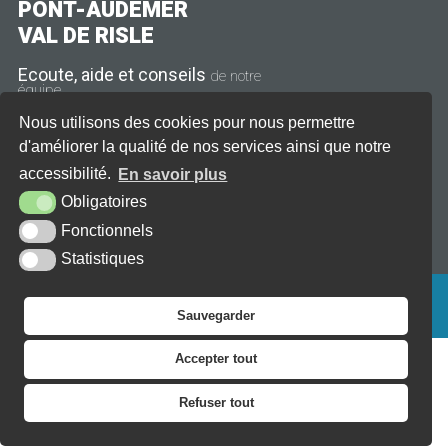
PONT-AUDEMER
VAL DE RISLE
Ecoute, aide et conseils
de notre
équipe
Nous utilisons des cookies pour nous permettre
11 rue Thiers
27500 Pont-Audemer
d'améliorer la qualité de nos services ainsi que notre
accessibilité.
En savoir plus
Tél. : 02 32 41 08 21
Obligatoires
CONTACT
HORAIRES
Fonctionnels
Statistiques
PLAN DU SITE
AIDE
ACCESSIBILITÉ
MENTIONS LÉGALES
KREA3
Sauvegarder
Accepter tout
Refuser tout