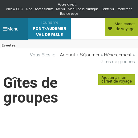
Accès direct :
Ville & CDC
Aide
Accessibilité
Menu
Menu de la rubrique
Contenu
Recherche
Bas de page
Tourisme
Mon carnet
Menu
PONT-AUDEMER
de voyage
VAL DE RISLE
Ecoutez
Vous êtes ici :
Accueil
»
Séjourner
»
Hébergement
»
Gîtes de groupes
Gîtes de
Ajouter à mon
carnet de voyage
groupes