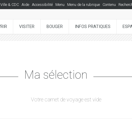
Ville & CDC
Aide
Accessibilité
Menu
Menu de la rubrique
Contenu
Recherc
RIR
VISITER
BOUGER
INFOS PRATIQUES
ESP
Ma sélection
Votre carnet de voyage est vide