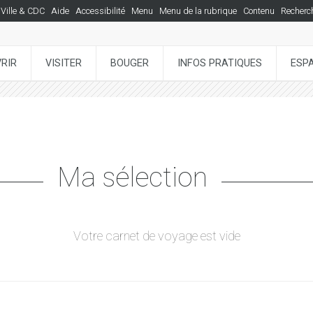
Ville & CDC
Aide
Accessibilité
Menu
Menu de la rubrique
Contenu
Recherc
RIR
VISITER
BOUGER
INFOS PRATIQUES
ESP
Ma sélection
Votre carnet de voyage est vide