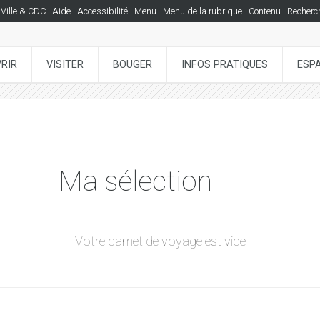
Ville & CDC
Aide
Accessibilité
Menu
Menu de la rubrique
Contenu
Recherc
RIR
VISITER
BOUGER
INFOS PRATIQUES
ESP
Ma sélection
Votre carnet de voyage est vide