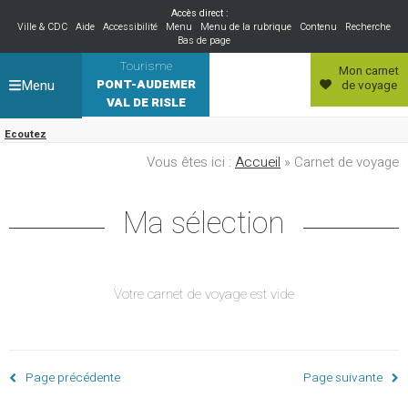
Accès direct :
Ville & CDC
Aide
Accessibilité
Menu
Menu de la rubrique
Contenu
Recherche
Bas de page
Tourisme
Mon carnet
Menu
PONT-AUDEMER
de voyage
VAL DE RISLE
Ecoutez
Vous êtes ici :
Accueil
» Carnet de voyage
Ma sélection
Votre carnet de voyage est vide
Page précédente
Page suivante