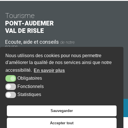
Tourisme
PONT-AUDEMER
VAL DE RISLE
Ecoute, aide et conseils
de notre
équipe
Nous utilisons des cookies pour nous permettre
11 rue Thiers
27500 Pont-Audemer
d'améliorer la qualité de nos services ainsi que notre
accessibilité.
En savoir plus
Tél. : 02 32 41 08 21
Obligatoires
CONTACT
HORAIRES
Fonctionnels
Statistiques
PLAN DU SITE
AIDE
ACCESSIBILITÉ
MENTIONS LÉGALES
KREA3
Sauvegarder
Accepter tout