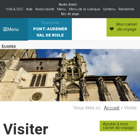
Accès direct :
Ville & CDC
Aide
Accessibilité
Menu
Menu de la rubrique
Contenu
Recherche
Bas de page
Tourisme
Mon carnet
Menu
PONT-AUDEMER
de voyage
VAL DE RISLE
Ecoutez
Vous êtes ici :
Accueil
» Visiter
Visiter
Ajouter à mon
carnet de voyage