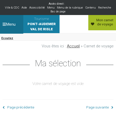
Accès direct :
Ville & CDC
Aide
Accessibilité
Menu
Menu de la rubrique
Contenu
Recherche
Bas de page
Tourisme
Mon carnet
Menu
PONT-AUDEMER
de voyage
VAL DE RISLE
Ecoutez
Vous êtes ici :
Accueil
» Carnet de voyage
Ma sélection
Votre carnet de voyage est vide
Page précédente
Page suivante