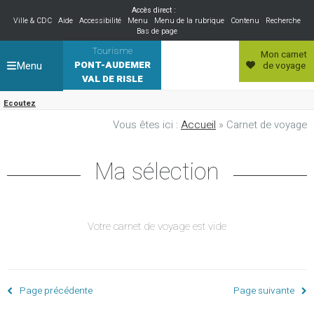
Accès direct :
Ville & CDC
Aide
Accessibilité
Menu
Menu de la rubrique
Contenu
Recherche
Bas de page
Tourisme
Mon carnet
Menu
PONT-AUDEMER
de voyage
VAL DE RISLE
Ecoutez
Vous êtes ici :
Accueil
» Carnet de voyage
Ma sélection
Votre carnet de voyage est vide
Page précédente
Page suivante