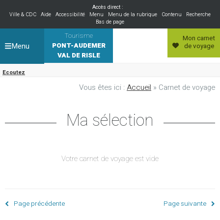
Accès direct :
Ville & CDC
Aide
Accessibilité
Menu
Menu de la rubrique
Contenu
Recherche
Bas de page
Tourisme
Mon carnet
Menu
PONT-AUDEMER
de voyage
VAL DE RISLE
Ecoutez
Vous êtes ici :
Accueil
» Carnet de voyage
Ma sélection
Votre carnet de voyage est vide
Page précédente
Page suivante