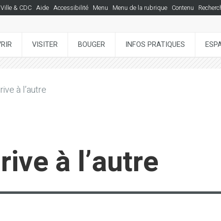
Ville & CDC
Aide
Accessibilité
Menu
Menu de la rubrique
Contenu
Recherc
RIR
VISITER
BOUGER
INFOS PRATIQUES
ESP
ive à l’autre
ive à l’autre