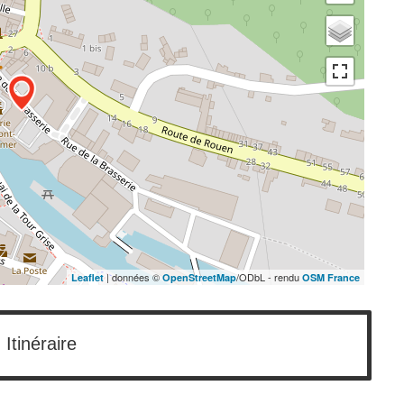
| données ©
/ODbL - rendu
Leaflet
OpenStreetMap
OSM France
Itinéraire