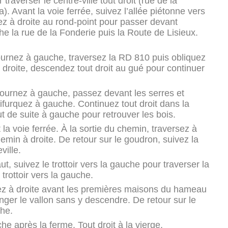
traverser le centre-ville tout droit (rue de la
 Avant la voie ferrée, suivez l’allée piétonne vers
z à droite au rond-point pour passer devant
he la rue de la Fonderie puis la Route de Lisieux.
ournez à gauche, traversez la RD 810 puis obliquez
droite, descendez tout droit au gué pour continuer
 tournez à gauche, passez devant les serres et
ifurquez à gauche. Continuez tout droit dans la
ut de suite à gauche pour retrouver les bois.
 la voie ferrée. À la sortie du chemin, traversez à
min à droite. De retour sur le goudron, suivez la
ville.
t, suivez le trottoir vers la gauche pour traverser la
trottoir vers la gauche.
uez à droite avant les premières maisons du hameau
nger le vallon sans y descendre. De retour sur le
che.
he après la ferme. Tout droit à la vierge.