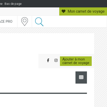
he
Bas de page
Mon carnet
de voyage
ACE PRO
Ajouter à mon
Partager sur Facebook
Partager sur Instagram
carnet de voyage