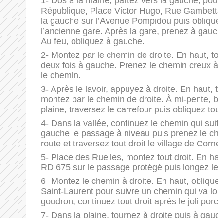
1- Dos à la mairie, partez vers la gauche, pour 
République, Place Victor Hugo, Rue Gambetta).
la gauche sur l’Avenue Pompidou puis oblique
l’ancienne gare. Après la gare, prenez à gauc
Au feu, obliquez à gauche.
2- Montez par le chemin de droite. En haut, t
deux fois à gauche. Prenez le chemin creux à 
le chemin.
3- Après le lavoir, appuyez à droite. En haut,
montez par le chemin de droite. À mi-pente, b
plaine, traversez le carrefour puis obliquez to
4- Dans la vallée, continuez le chemin qui suit
gauche le passage à niveau puis prenez le che
route et traversez tout droit le village de Corne
5- Place des Ruelles, montez tout droit. En hau
RD 675 sur le passage protégé puis longez le 
6- Montez le chemin à droite. En haut, obliq
Saint-Laurent pour suivre un chemin qui va lo
goudron, continuez tout droit après le joli por
7- Dans la plaine, tournez à droite puis à gauc