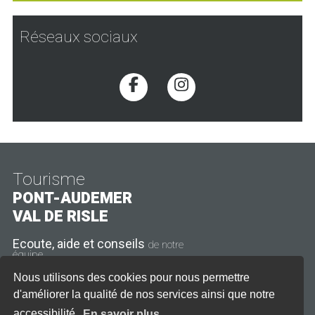
Réseaux sociaux
Voir la page Facebook
Voir la page Inst
Tourisme
PONT-AUDEMER
VAL DE RISLE
Ecoute, aide et conseils
de notre
équipe
Nous utilisons des cookies pour nous permettre
11 rue Thiers
d'améliorer la qualité de nos services ainsi que notre
27500 Pont-Audemer
accessibilité.
En savoir plus