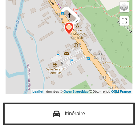
| données ©
/ODbL - rendu
Leaflet
OpenStreetMap
OSM France
Itinéraire