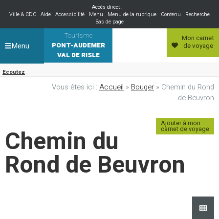
Accès direct :
Ville & CDC
Aide
Accessibilité
Menu
Menu de la rubrique
Contenu
Recherche
Bas de page
Tourisme
Mon carnet
Menu
PONT-AUDEMER
de voyage
VAL DE RISLE
Ecoutez
Vous êtes ici :
Accueil
»
Bouger
» Chemin du Rond
de Beuvron
Ajouter à mon
Chemin du
carnet de voyage
Rond de Beuvron