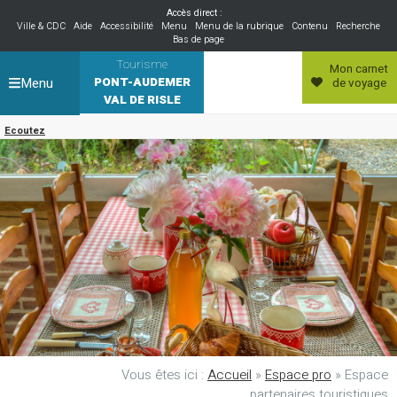
Accès direct :
Ville & CDC
Aide
Accessibilité
Menu
Menu de la rubrique
Contenu
Recherche
Bas de page
Tourisme
Mon carnet
Menu
PONT-AUDEMER
de voyage
VAL DE RISLE
Ecoutez
Vous êtes ici :
Accueil
»
Espace pro
»
Espace
partenaires touristiques