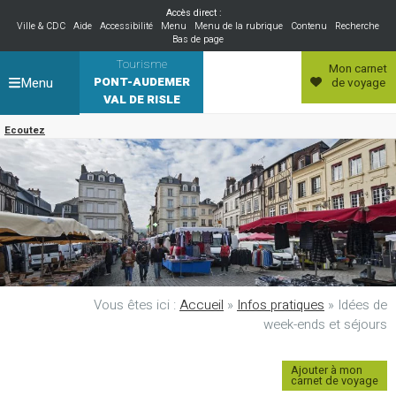
Accès direct :
Ville & CDC
Aide
Accessibilité
Menu
Menu de la rubrique
Contenu
Recherche
Bas de page
Tourisme
Mon carnet
Menu
PONT-AUDEMER
de voyage
VAL DE RISLE
Ecoutez
Vous êtes ici :
Accueil
»
Infos pratiques
»
Idées de
week-ends et séjours
Ajouter à mon
carnet de voyage