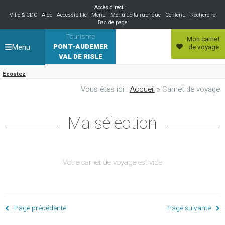
Accès direct :
Ville & CDC
Aide
Accessibilité
Menu
Menu de la rubrique
Contenu
Recherche
Bas de page
Tourisme
Mon carnet
Menu
PONT-AUDEMER
de voyage
VAL DE RISLE
Ecoutez
Vous êtes ici :
Accueil
» Carnet de voyage
Ma sélection
Votre carnet de voyage est vide
Page précédente
Page suivante