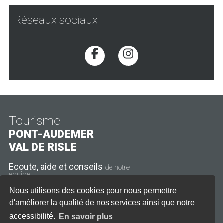
Réseaux sociaux
Voir la page Facebook
Voir la page Inst
Tourisme
PONT-AUDEMER
VAL DE RISLE
Ecoute, aide et conseils
de notre
équipe
Nous utilisons des cookies pour nous permettre
11 rue Thiers
27500 Pont-Audemer
d'améliorer la qualité de nos services ainsi que notre
accessibilité.
En savoir plus
Tél. : 02 32 41 08 21