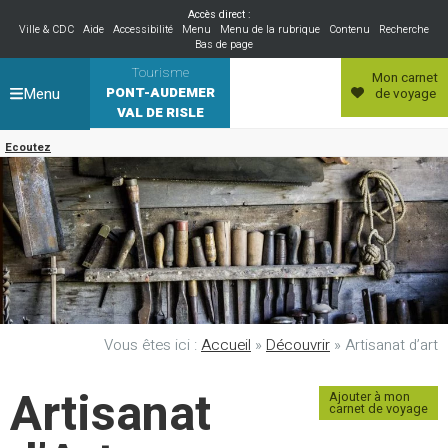
Accès direct :
Ville & CDC
Aide
Accessibilité
Menu
Menu de la rubrique
Contenu
Recherche
Bas de page
Tourisme
Mon carnet
Menu
PONT-AUDEMER
de voyage
VAL DE RISLE
Ecoutez
Vous êtes ici :
Accueil
»
Découvrir
»
Artisanat d’art
Artisanat
Ajouter à mon
carnet de voyage