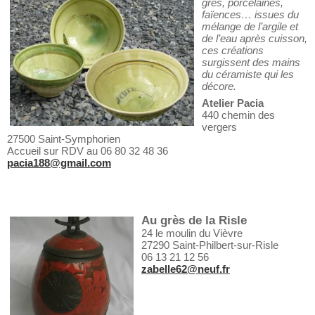
grès, porcelaines,
faïences… issues du
mélange de l’argile et
de l’eau après cuisson,
ces créations
surgissent des mains
du céramiste qui les
décore.
Atelier Pacia
440 chemin des
vergers
27500 Saint-Symphorien
Accueil sur RDV au
06 80 32 48 36
pacia188@gmail.com
Au grès de la Risle
24 le moulin du Vièvre
27290 Saint-Philbert-sur-Risle
06 13 21 12 56
zabelle62@neuf.fr