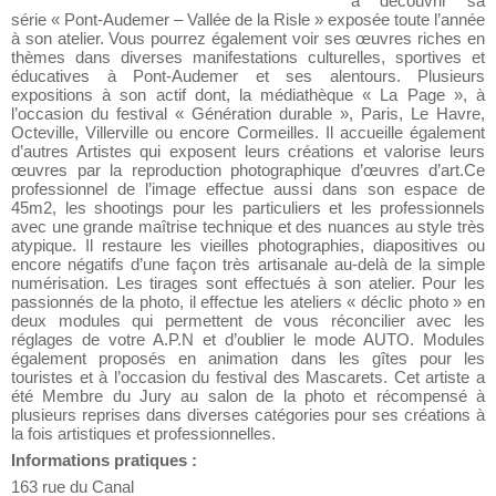
à découvrir sa
série « Pont-Audemer – Vallée de la Risle » exposée toute l’année
à son atelier. Vous pourrez également voir ses œuvres riches en
thèmes dans diverses manifestations culturelles, sportives et
éducatives à Pont-Audemer et ses alentours. Plusieurs
expositions à son actif dont, la médiathèque « La Page », à
l’occasion du festival « Génération durable », Paris, Le Havre,
Octeville, Villerville ou encore Cormeilles. Il accueille également
d’autres Artistes qui exposent leurs créations et valorise leurs
œuvres par la reproduction photographique d’œuvres d’art.Ce
professionnel de l’image effectue aussi dans son espace de
45m2, les shootings pour les particuliers et les professionnels
avec une grande maîtrise technique et des nuances au style très
atypique. Il restaure les vieilles photographies, diapositives ou
encore négatifs d’une façon très artisanale au-delà de la simple
numérisation. Les tirages sont effectués à son atelier. Pour les
passionnés de la photo, il effectue les ateliers « déclic photo » en
deux modules qui permettent de vous réconcilier avec les
réglages de votre A.P.N et d’oublier le mode AUTO. Modules
également proposés en animation dans les gîtes pour les
touristes et à l’occasion du festival des Mascarets. Cet artiste a
été Membre du Jury au salon de la photo et récompensé à
plusieurs reprises dans diverses catégories pour ses créations à
la fois artistiques et professionnelles.
Informations pratiques :
163 rue du Canal