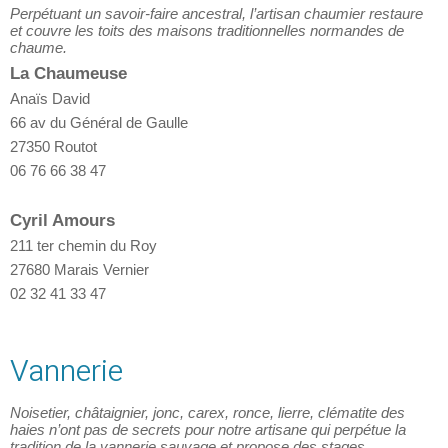
Perpétuant un savoir-faire ancestral, l’artisan chaumier restaure
et couvre les toits des maisons traditionnelles normandes de
chaume.
La Chaumeuse
Anaïs David
66 av du Général de Gaulle
27350 Routot
06 76 66 38 47
Cyril Amours
211 ter chemin du Roy
27680 Marais Vernier
02 32 41 33 47
Vannerie
Noisetier, châtaignier, jonc, carex, ronce, lierre, clématite des
haies n’ont pas de secrets pour notre artisane qui perpétue la
tradition de la vannerie sauvage et propose des stages.