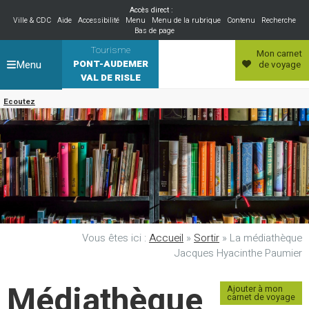
Accès direct :
Ville & CDC
Aide
Accessibilité
Menu
Menu de la rubrique
Contenu
Recherche
Bas de page
Tourisme
Mon carnet
Menu
PONT-AUDEMER
de voyage
VAL DE RISLE
Ecoutez
Vous êtes ici :
Accueil
»
Sortir
»
La médiathèque
Jacques Hyacinthe Paumier
Médiathèque
Ajouter à mon
carnet de voyage