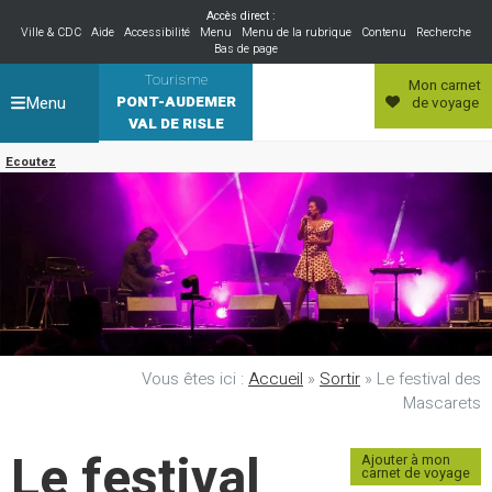
Accès direct :
Ville & CDC
Aide
Accessibilité
Menu
Menu de la rubrique
Contenu
Recherche
Bas de page
Tourisme
Mon carnet
Menu
PONT-AUDEMER
de voyage
VAL DE RISLE
Ecoutez
Vous êtes ici :
Accueil
»
Sortir
»
Le festival des
Mascarets
Le festival
Ajouter à mon
carnet de voyage