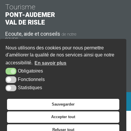
Tourisme
PONT-AUDEMER
VAL DE RISLE
Ecoute, aide et conseils
de notre
équipe
Nous utilisons des cookies pour nous permettre
11 rue Thiers
27500 Pont-Audemer
d'améliorer la qualité de nos services ainsi que notre
accessibilité.
En savoir plus
Tél. : 02 32 41 08 21
Obligatoires
CONTACT
HORAIRES
Fonctionnels
Statistiques
PLAN DU SITE
AIDE
ACCESSIBILITÉ
MENTIONS LÉGALES
KREA3
Sauvegarder
Accepter tout
Refuser tout