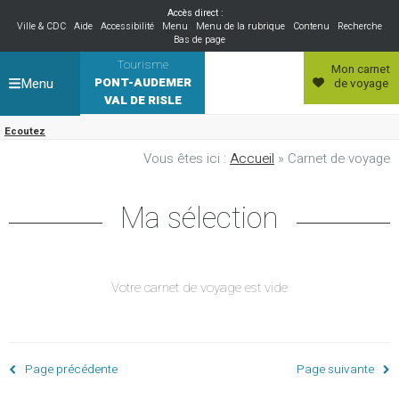
Accès direct :
Ville & CDC
Aide
Accessibilité
Menu
Menu de la rubrique
Contenu
Recherche
Bas de page
Tourisme
Mon carnet
Menu
PONT-AUDEMER
de voyage
VAL DE RISLE
Ecoutez
Vous êtes ici :
Accueil
» Carnet de voyage
Ma sélection
Votre carnet de voyage est vide
Page précédente
Page suivante