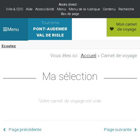
Accès direct :
Ville & CDC
Aide
Accessibilité
Menu
Menu de la rubrique
Contenu
Recherche
Bas de page
Tourisme
Mon carnet
Menu
PONT-AUDEMER
de voyage
VAL DE RISLE
Ecoutez
Vous êtes ici :
Accueil
» Carnet de voyage
Ma sélection
Votre carnet de voyage est vide
Page précédente
Page suivante