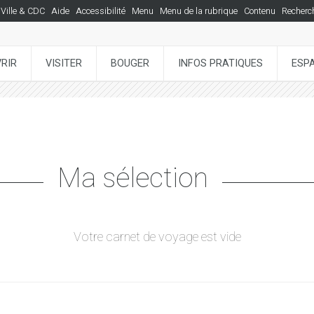
Ville & CDC
Aide
Accessibilité
Menu
Menu de la rubrique
Contenu
Recherc
RIR
VISITER
BOUGER
INFOS PRATIQUES
ESP
Ma sélection
Votre carnet de voyage est vide