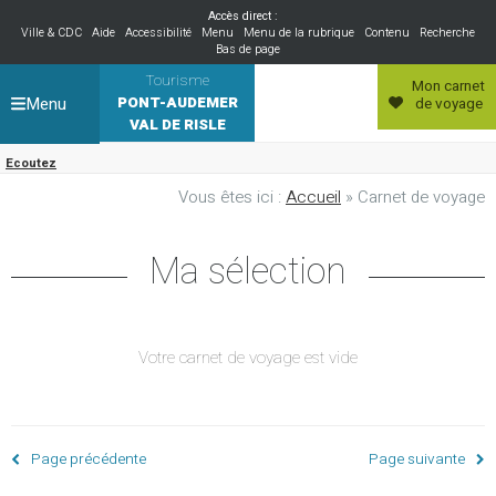
Accès direct :
Ville & CDC
Aide
Accessibilité
Menu
Menu de la rubrique
Contenu
Recherche
Bas de page
Tourisme
Mon carnet
Menu
PONT-AUDEMER
de voyage
VAL DE RISLE
Ecoutez
Vous êtes ici :
Accueil
» Carnet de voyage
Ma sélection
Votre carnet de voyage est vide
Page précédente
Page suivante