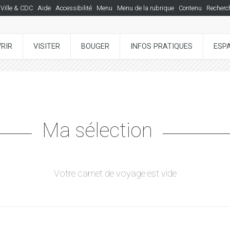
Ville & CDC
Aide
Accessibilité
Menu
Menu de la rubrique
Contenu
Recherc
RIR
VISITER
BOUGER
INFOS PRATIQUES
ESP
Ma sélection
Votre carnet de voyage est vide