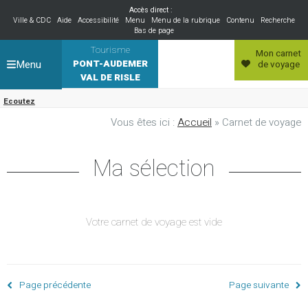
Accès direct :
Ville & CDC
Aide
Accessibilité
Menu
Menu de la rubrique
Contenu
Recherche
Bas de page
Tourisme
Mon carnet
Menu
PONT-AUDEMER
de voyage
VAL DE RISLE
Ecoutez
Vous êtes ici :
Accueil
» Carnet de voyage
Ma sélection
Votre carnet de voyage est vide
Page précédente
Page suivante