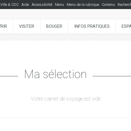
Ville & CDC
Aide
Accessibilité
Menu
Menu de la rubrique
Contenu
Recherc
RIR
VISITER
BOUGER
INFOS PRATIQUES
ESP
Ma sélection
Votre carnet de voyage est vide