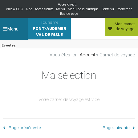
Accès direct :
Ville & CDC
Aide
Accessibilité
Menu
Menu de la rubrique
Contenu
Recherche
Bas de page
Tourisme
Mon carnet
Menu
PONT-AUDEMER
de voyage
VAL DE RISLE
Ecoutez
Vous êtes ici :
Accueil
» Carnet de voyage
Ma sélection
Votre carnet de voyage est vide
Page précédente
Page suivante