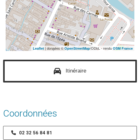
| données ©
/ODbL - rendu
Leaflet
OpenStreetMap
OSM France
Itinéraire
Coordonnées
02 32 56 84 81