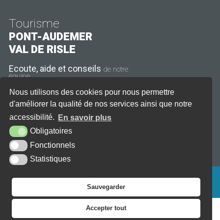
Tourisme
PONT-AUDEMER
VAL DE RISLE
Ecoute, aide et conseils
de notre
équipe
Nous utilisons des cookies pour nous permettre
11 rue Thiers
27500 Pont-Audemer
d'améliorer la qualité de nos services ainsi que notre
accessibilité.
En savoir plus
Tél. : 02 32 41 08 21
Obligatoires
CONTACT
HORAIRES
Fonctionnels
Statistiques
PLAN DU SITE
AIDE
ACCESSIBILITÉ
MENTIONS LÉGALES
KREA3
Sauvegarder
Accepter tout