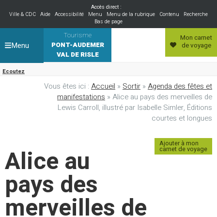
Accès direct :
Ville & CDC
Aide
Accessibilité
Menu
Menu de la rubrique
Contenu
Recherche
Bas de page
Tourisme
Mon carnet
Menu
PONT-AUDEMER
de voyage
VAL DE RISLE
Ecoutez
Vous êtes ici :
Accueil
»
Sortir
»
Agenda des fêtes et
manifestations
» Alice au pays des merveilles de
Lewis Carroll, illustré par Isabelle Simler, Éditions
courtes et longues
Ajouter à mon
Alice au
carnet de voyage
pays des
merveilles de